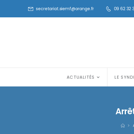
secretariat.siemf@orange.fr
09 62 32 
ACTUALITÉS
LE SYND
Arrê
>