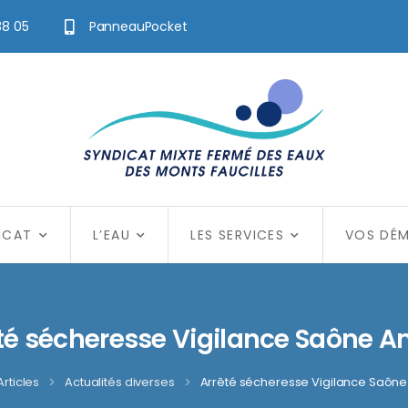
38 05
PanneauPocket
ICAT
L’EAU
LES SERVICES
VOS DÉ
té sécheresse Vigilance Saône 
Articles
>
Actualités diverses
>
Arrêté sécheresse Vigilance Saôn