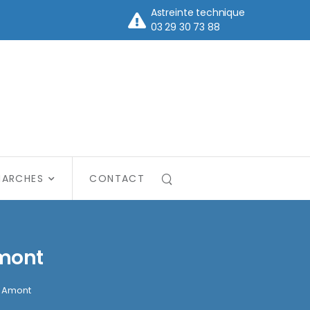
Astreinte technique
03 29 30 73 88
MARCHES
CONTACT
Amont
e Amont