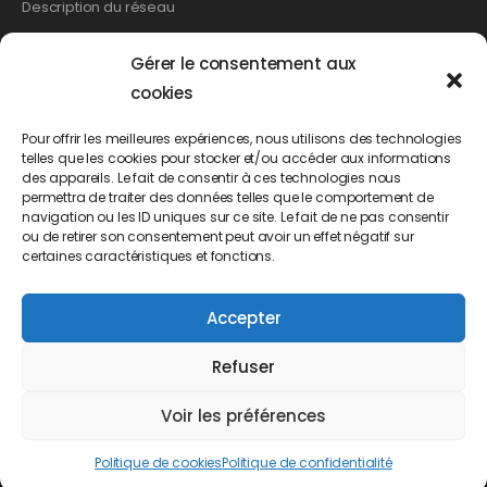
Description du réseau
Gérer le consentement aux
Les démarches
cookies
Relevé de compteur
Pour offrir les meilleures expériences, nous utilisons des technologies
telles que les cookies pour stocker et/ou accéder aux informations
Création de branchement
des appareils. Le fait de consentir à ces technologies nous
Suppression d’un branchement
permettra de traiter des données telles que le comportement de
navigation ou les ID uniques sur ce site. Le fait de ne pas consentir
Changement de propriétaire
ou de retirer son consentement peut avoir un effet négatif sur
Demande d’abonnement
certaines caractéristiques et fonctions.
Demande de résiliation
Accepter
Demande de mensualisation
Refuser
Voir les préférences
Accueil
Mentions légales
Politique de cookies
Politique de confidentialité
Contact
Politique de cookies
Politique de confidentialité