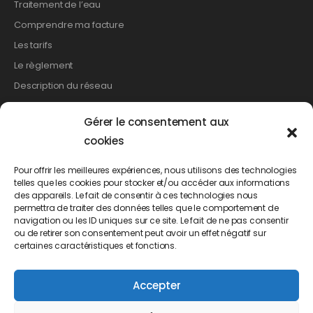
Traitement de l’eau
Comprendre ma facture
Les tarifs
Le règlement
Description du réseau
Gérer le consentement aux
Les démarches
cookies
Relevé de compteur
Pour offrir les meilleures expériences, nous utilisons des technologies
telles que les cookies pour stocker et/ou accéder aux informations
Création de branchement
des appareils. Le fait de consentir à ces technologies nous
Suppression d’un branchement
permettra de traiter des données telles que le comportement de
navigation ou les ID uniques sur ce site. Le fait de ne pas consentir
Changement de propriétaire
ou de retirer son consentement peut avoir un effet négatif sur
Demande d’abonnement
certaines caractéristiques et fonctions.
Demande de résiliation
Accepter
Demande de mensualisation