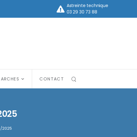
Astreinte technique
03 29 30 73 88
MARCHES
CONTACT
/2025
0/2025