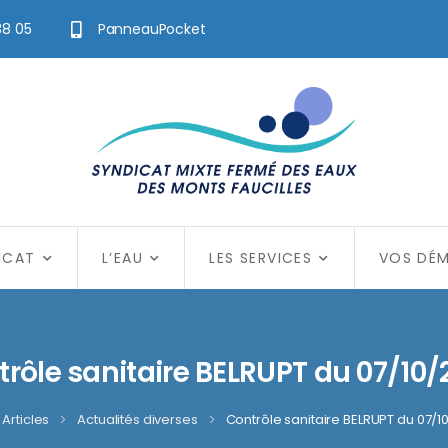
38 05
PanneauPocket
ICAT
L’EAU
LES SERVICES
VOS DÉ
rôle sanitaire BELRUPT du 07/10
Articles
>
Actualités diverses
>
Contrôle sanitaire BELRUPT du 07/1