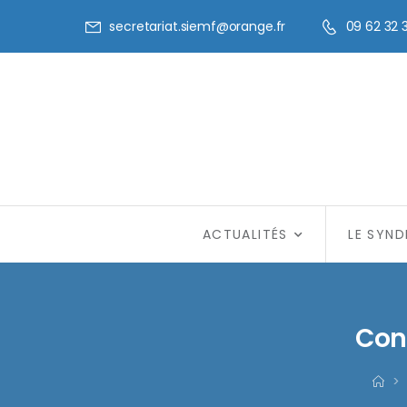
secretariat.siemf@orange.fr
09 62 32 
ACTUALITÉS
LE SYND
Cont
>