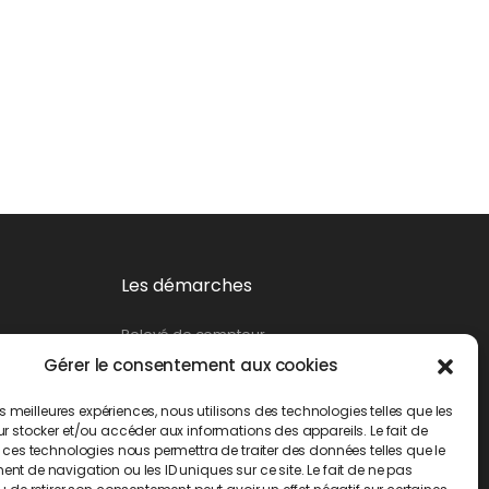
Les démarches
Relevé de compteur
Gérer le consentement aux cookies
Création de branchement
Suppression d’un branchement
les meilleures expériences, nous utilisons des technologies telles que les
Changement de propriétaire
r stocker et/ou accéder aux informations des appareils. Le fait de
 ces technologies nous permettra de traiter des données telles que le
Demande d’abonnement
t de navigation ou les ID uniques sur ce site. Le fait de ne pas