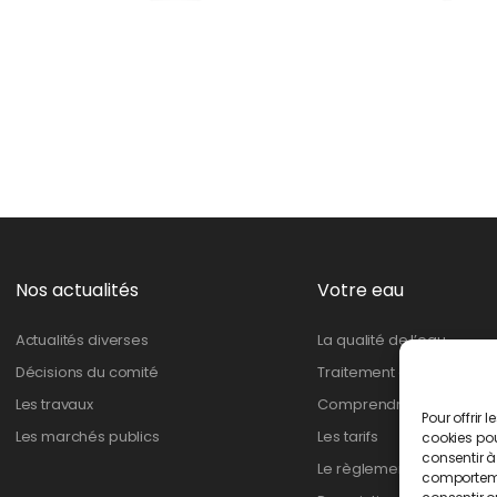
Nos actualités
Votre eau
Actualités diverses
La qualité de l’eau
Décisions du comité
Traitement de l’eau
Les travaux
Comprendre ma facture
Pour offrir 
Les marchés publics
Les tarifs
cookies pou
consentir à
Le règlement
comportemen