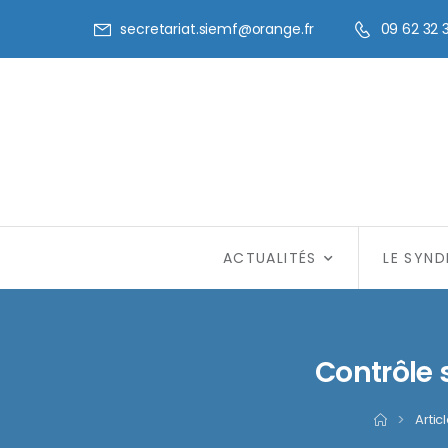
secretariat.siemf@orange.fr
09 62 32 
ACTUALITÉS
LE SYND
Contrôle 
>
Artic