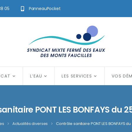
38 05
PanneauPocket
ICAT
L’EAU
LES SERVICES
VOS DÉ
sanitaire PONT LES BONFAYS du 
les
>
Actualités diverses
>
Contrôle sanitaire PONT LES BONFAYS du