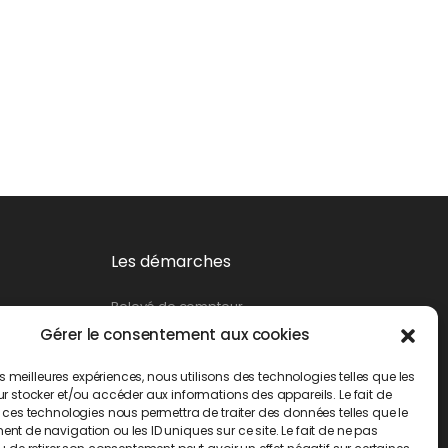
Les démarches
Relevé de compteur
Gérer le consentement aux cookies
Création de branchement
Suppression d’un branchement
les meilleures expériences, nous utilisons des technologies telles que les
Changement de propriétaire
r stocker et/ou accéder aux informations des appareils. Le fait de
 ces technologies nous permettra de traiter des données telles que le
Demande d’abonnement
t de navigation ou les ID uniques sur ce site. Le fait de ne pas