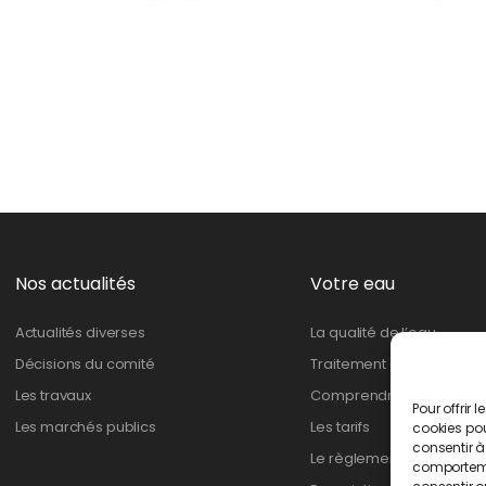
Nos actualités
Votre eau
Actualités diverses
La qualité de l’eau
Décisions du comité
Traitement de l’eau
Les travaux
Comprendre ma facture
Pour offrir 
Les marchés publics
Les tarifs
cookies pou
consentir à
Le règlement
comportemen