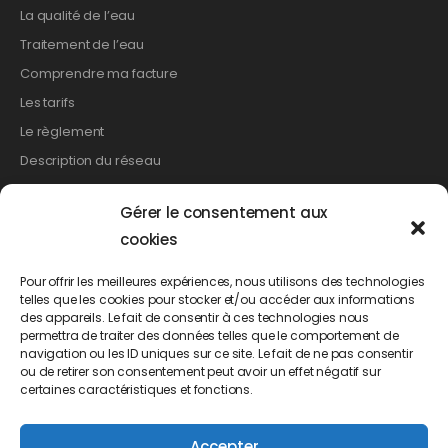
La qualité de l’eau
Traitement de l’eau
Comprendre ma facture
Les tarifs
Le règlement
Description du réseau
Gérer le consentement aux
Les démarches
cookies
Relevé de compteur
Pour offrir les meilleures expériences, nous utilisons des technologies
telles que les cookies pour stocker et/ou accéder aux informations
Création de branchement
des appareils. Le fait de consentir à ces technologies nous
Suppression d’un branchement
permettra de traiter des données telles que le comportement de
navigation ou les ID uniques sur ce site. Le fait de ne pas consentir
Changement de propriétaire
ou de retirer son consentement peut avoir un effet négatif sur
Demande d’abonnement
certaines caractéristiques et fonctions.
Demande de résiliation
Accepter
Demande de mensualisation