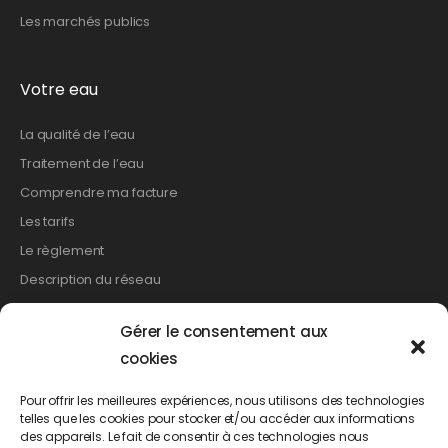
Les marchés publics
Votre eau
La qualité de l’eau
Traitement de l’eau
Comprendre ma facture
Les tarifs
Le règlement
Description du réseau
Gérer le consentement aux
Les démarches
cookies
Relevé de compteur
Pour offrir les meilleures expériences, nous utilisons des technologies
telles que les cookies pour stocker et/ou accéder aux informations
Création de branchement
des appareils. Le fait de consentir à ces technologies nous