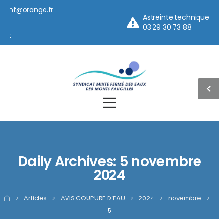
iemf@orange.fr
Astreinte technique
5
03 29 30 73 88
et
Daily Archives: 5 novembre
2024
>
Articles
>
AVIS COUPURE D’EAU
>
2024
>
novembre
>
5