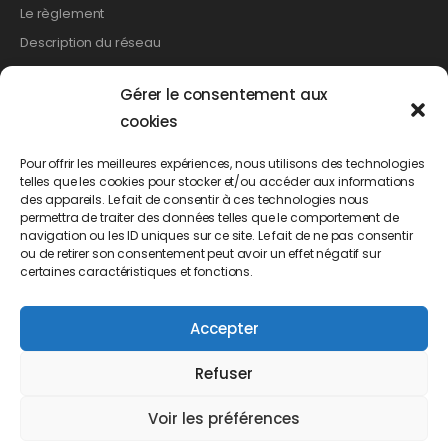
Le règlement
Description du réseau
Gérer le consentement aux
Les démarches
cookies
Relevé de compteur
Pour offrir les meilleures expériences, nous utilisons des technologies
telles que les cookies pour stocker et/ou accéder aux informations
Création de branchement
des appareils. Le fait de consentir à ces technologies nous
Suppression d’un branchement
permettra de traiter des données telles que le comportement de
navigation ou les ID uniques sur ce site. Le fait de ne pas consentir
Changement de propriétaire
ou de retirer son consentement peut avoir un effet négatif sur
Demande d’abonnement
certaines caractéristiques et fonctions.
Demande de résiliation
Accepter
Demande de mensualisation
Refuser
Voir les préférences
Accueil
Mentions légales
Politique de cookies