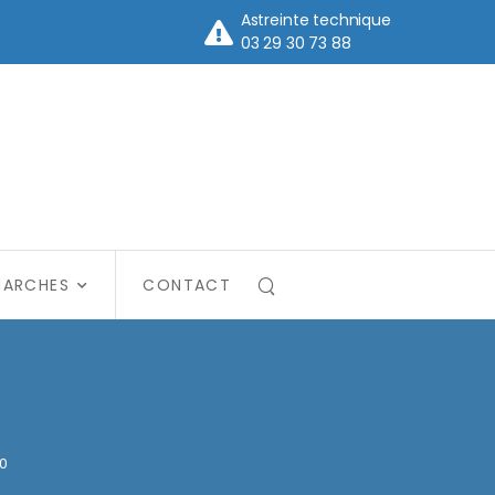
Astreinte technique
03 29 30 73 88
MARCHES
CONTACT
0