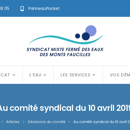
38 05
PanneauPocket
ICAT
L’EAU
LES SERVICES
VOS DÉ
Au comité syndical du 10 avril 201
>
Articles
>
Décisions du comité
>
Au comité syndical du 10 avril 