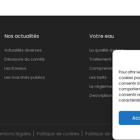
Nos actualités
Votre eau
Actualités diverses
La qualité de l’eau
Décisions du comité
Traitement de l’eau
Les travaux
Comprendre ma facture
Pour offrir 
Les marchés publics
Les tarifs
cookies pou
consentir à
Le règlement
comportemen
consentir o
Description du réseau
caractérist
Ac
ntions légales
Politique de cookies
Politique de confidentiali