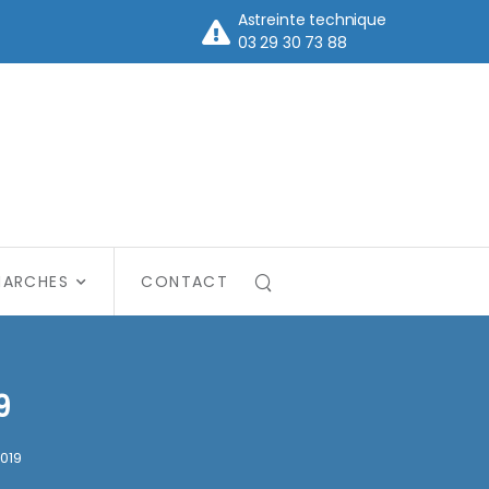
Astreinte technique
03 29 30 73 88
MARCHES
CONTACT
9
2019