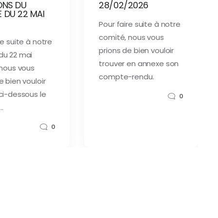
ONS DU
28/02/2026
 DU 22 MAI
Pour faire suite à notre
comité, nous vous
re suite à notre
prions de bien vouloir
du 22 mai
trouver en annexe son
 nous vous
compte-rendu.
e bien vouloir
ci-dessous le
0
…
0