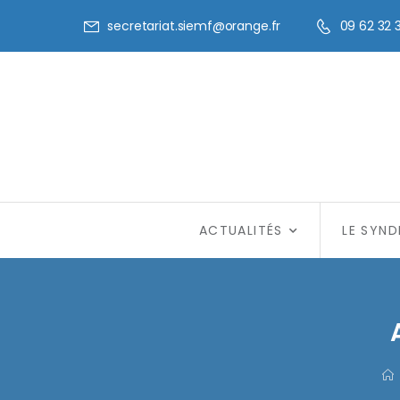
secretariat.siemf@orange.fr
09 62 32 
ACTUALITÉS
LE SYND