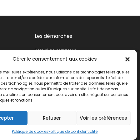
Les démarches
Relevé de compteur
Gérer le consentement aux cookies
Création de branchement
Suppression d’un branchement
les meilleures expériences, nous utilisons des technologies telles que les
Changement de propriétaire
r stocker et/ou accéder aux informations des appareils. Le fait de
 ces technologies nous permettra de traiter des données telles que le
Demande d’abonnement
t de navigation ou les ID uniques sur ce site. Le fait de ne pas
u de retirer son consentement peut avoir un effet négatif sur certaines
Demande de résiliation
iques et fonctions.
Demande de mensualisation
cepter
Refuser
Voir les préférences
Politique de cookies
Politique de confidentialité
té
Contact