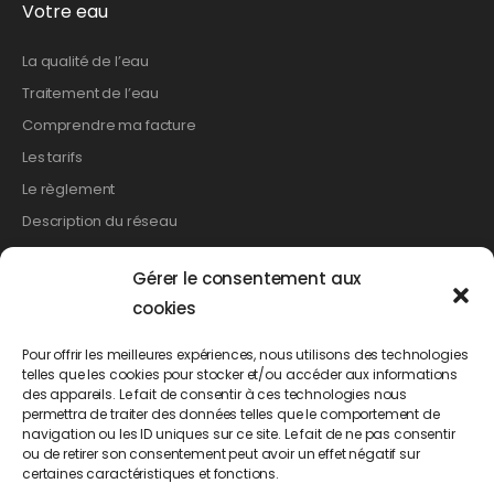
Votre eau
La qualité de l’eau
Traitement de l’eau
Comprendre ma facture
Les tarifs
Le règlement
Description du réseau
Gérer le consentement aux
Les démarches
cookies
Relevé de compteur
Pour offrir les meilleures expériences, nous utilisons des technologies
telles que les cookies pour stocker et/ou accéder aux informations
Création de branchement
des appareils. Le fait de consentir à ces technologies nous
Suppression d’un branchement
permettra de traiter des données telles que le comportement de
navigation ou les ID uniques sur ce site. Le fait de ne pas consentir
Changement de propriétaire
ou de retirer son consentement peut avoir un effet négatif sur
Demande d’abonnement
certaines caractéristiques et fonctions.