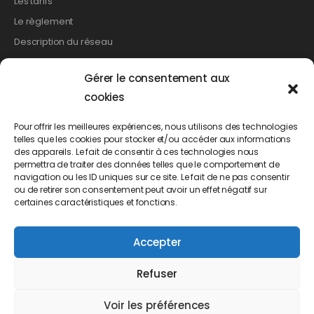
Les tarifs
Le règlement
Description du réseau
Gérer le consentement aux
Les démarches
cookies
Relevé de compteur
Pour offrir les meilleures expériences, nous utilisons des technologies
telles que les cookies pour stocker et/ou accéder aux informations
Création de branchement
des appareils. Le fait de consentir à ces technologies nous
Suppression d’un branchement
permettra de traiter des données telles que le comportement de
navigation ou les ID uniques sur ce site. Le fait de ne pas consentir
Changement de propriétaire
ou de retirer son consentement peut avoir un effet négatif sur
Demande d’abonnement
certaines caractéristiques et fonctions.
Demande de résiliation
Accepter
Demande de mensualisation
Refuser
Voir les préférences
Accueil
Mentions légales
Politique de cookies