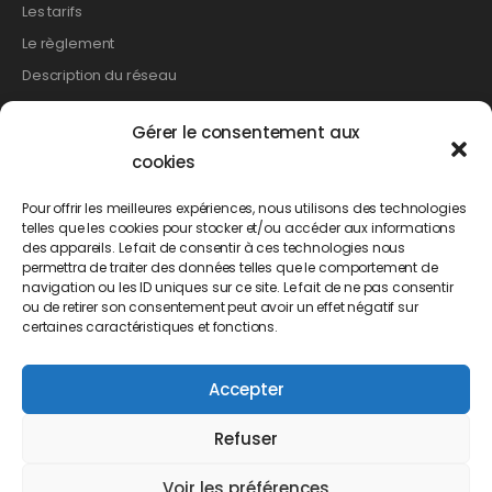
Les tarifs
Le règlement
Description du réseau
Gérer le consentement aux
Les démarches
cookies
Relevé de compteur
Pour offrir les meilleures expériences, nous utilisons des technologies
telles que les cookies pour stocker et/ou accéder aux informations
Création de branchement
des appareils. Le fait de consentir à ces technologies nous
Suppression d’un branchement
permettra de traiter des données telles que le comportement de
navigation ou les ID uniques sur ce site. Le fait de ne pas consentir
Changement de propriétaire
ou de retirer son consentement peut avoir un effet négatif sur
Demande d’abonnement
certaines caractéristiques et fonctions.
Demande de résiliation
Accepter
Demande de mensualisation
Refuser
Voir les préférences
Accueil
Mentions légales
Politique de cookies