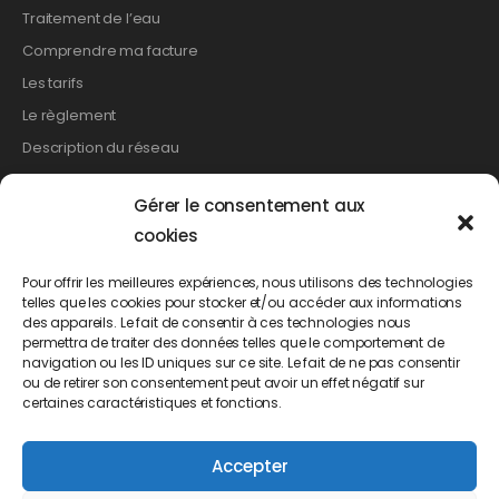
Traitement de l’eau
Comprendre ma facture
Les tarifs
Le règlement
Description du réseau
Gérer le consentement aux
Les démarches
cookies
Relevé de compteur
Pour offrir les meilleures expériences, nous utilisons des technologies
telles que les cookies pour stocker et/ou accéder aux informations
Création de branchement
des appareils. Le fait de consentir à ces technologies nous
Suppression d’un branchement
permettra de traiter des données telles que le comportement de
navigation ou les ID uniques sur ce site. Le fait de ne pas consentir
Changement de propriétaire
ou de retirer son consentement peut avoir un effet négatif sur
Demande d’abonnement
certaines caractéristiques et fonctions.
Demande de résiliation
Accepter
Demande de mensualisation